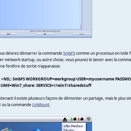
vous désirez démarrer la commande
SmbFS
comme un processus en toile fon
er-network-startup, ou autre chose, vous pouvez le lancer avec la com
ne fenêtre de sortie n'apparaisse.
 >NIL: SmbFS WORKGROUP=workgroup USER=myusername PASSW
UME=Win7_share: SERVICE=//win7/sharedstuff
tenant il existe plusieurs façons de démonter un partage, mais le plus simp
ct ou la commande
UnMount
.