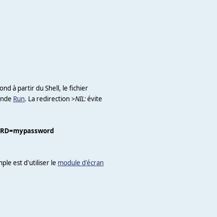
d à partir du Shell, le fichier
mande
Run
. La redirection
>NIL:
évite
ORD=mypassword
le est d'utiliser le
module d'écran