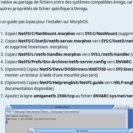
rnative au partage de fichiers entre des systèmes compatibles Amiga, car 
'autres propriétés de fichier spécifique à l'Amiga.
i un guide pas-à-pas pour l'installer sur MorphOS.
Copiez
NetFS/C/NetMount.morphos
vers
SYS:C/NetMount
(supprim
Copiez
NetFS/C/InetD/netfs-server.morphos
vers
SYS:C/InetD/net
et supprimé l'extension .morphos)
Copiez
NetFS/L/netfs-handler.morphos
vers
SYS:L/netfs-handler
(
Copiez
NetFS/Prefs/Env-Archive/netfs-server.config
vers
ENVARC:
(Optionnel) Copiez
NetFS/Devs/DOSDrivers/ANETFS0
vers
SYS:Stor
monter un lecteur à l'aide d'une mounlist plus tard)
(Optionnel) Copiez
NetFS/Help/english/NetFS.guide
vers
HELP:engl
documentation disponible)
Ajoutez la ligne
amiganetfs 2500/tcp
au fichier
ENVARC:sys/net/ser