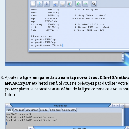
Ajoutez la ligne
amiganetfs stream tcp nowait root C:InetD/netfs-
ENVARC:sys/net/inetd.conf
. Si vous ne prévoyez pas d'utiliser votr
pouvez placer le caractère # au début de la ligne comme cela vous pourre
future.