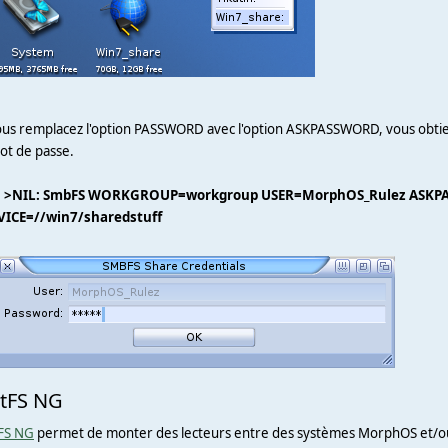
vous remplacez l'option PASSWORD avec l'option ASKPASSWORD, vous obt
ot de passe.
 >NIL: SmbFS WORKGROUP=workgroup USER=MorphOS_Rulez ASK
VICE=//win7/sharedstuff
tFS NG
FS NG
permet de monter des lecteurs entre des systèmes MorphOS et/ou 