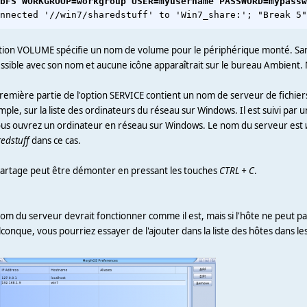
bFS WORKGROUP=workgroup USER=myusername PASSWORD=mypassw
tion VOLUME spécifie un nom de volume pour le périphérique monté. Sans 
ssible avec son nom et aucune icône apparaîtrait sur le bureau Ambient.
remière partie de l'option SERVICE contient un nom de serveur de fichier
ple, sur la liste des ordinateurs du réseau sur Windows. Il est suivi par 
ous ouvrez un ordinateur en réseau sur Windows. Le nom du serveur est
edstuff
dans ce cas.
partage peut être démonter en pressant les touches
CTRL + C
.
om du serveur devrait fonctionner comme il est, mais si l'hôte ne peut p
conque, vous pourriez essayer de l'ajouter dans la liste des hôtes dans