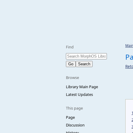
Mai
Find
Pa
Reto
Browse
Library Main Page
Latest Updates
This page
Page
Discussion
History