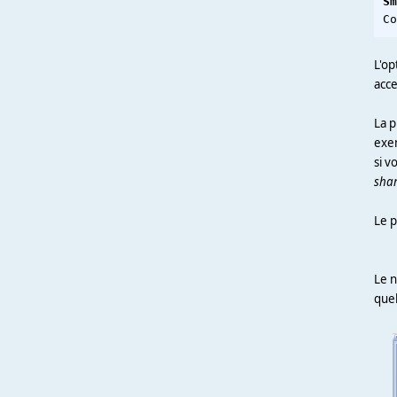
Sm
L'op
acce
La p
exem
si v
shar
Le 
Le n
quel