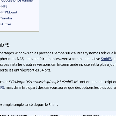
4
Google Drive Handler
5
NFS
6
FTPMount
7
Samba
8
Autres
bFS
partages Windows et les partages Samba sur d'autres systèmes tels que le
iphériques NAS, peuvent être montés avec la commande native
SmbFS
qu
z pas installer d'autres versions car la commande incluse est la plus à jour 
orte les entrées/sorties 64 bits.
ichier
SYS:MorphOS/Locale/Help/english/SmbFS.txt
contient une description
FS
, mais dans la plupart des cas vous aurez que des options les plus coura
xemple simple lancé depuis le Shell :