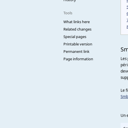
Tools
What links here
Related changes
Special pages
Printable version
Sm
Permanent link
Les 
Page information
pér
deve
supp
Le f
Smb
Un e