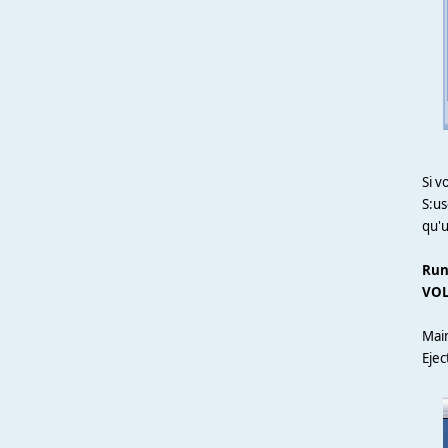
Si 
S:us
qu'u
Run
VOL
Main
Eje