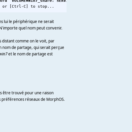
ord  VOLUME=Win7_share: SERVICE=//win7/sharedstuff
lui le périphérique ne serait
 N'importe quel nom peut convenir.
s distant comme on le voit, par
un nom de partage, qui serait perçue
win7
et le nom de partage est
as être trouvé pour une raison
 les préférences réseaux de MorphOS.