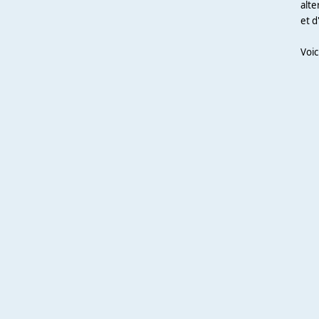
alte
et d
Voic