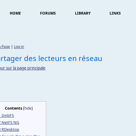
HOME
FORUMS
LIBRARY
LINKS
n Page
|
Log in
rtager des lecteurs en réseau
ur sur la page principale
Contents
[
hide
]
1
SmbFS
2
NetFS NG
3
RDesktop