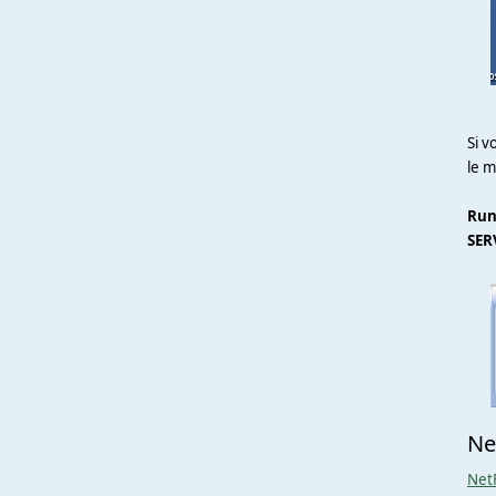
Si 
le m
Run
SER
Ne
Net