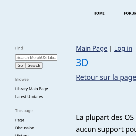
HOME
FORU
Main Page
|
Log in
Find
3D
Retour sur la page
Browse
Library Main Page
Latest Updates
This page
La plupart des OS 
Page
aucun support pou
Discussion
History