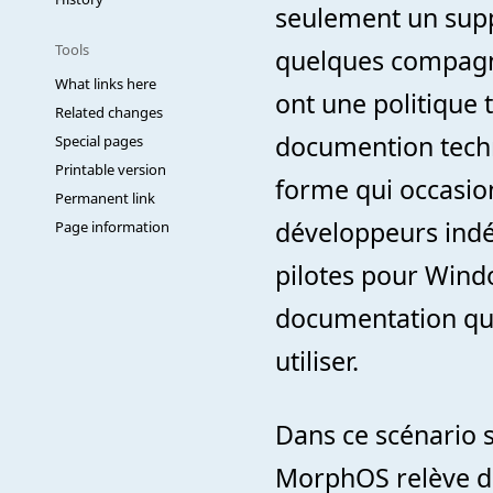
seulement un suppo
Tools
quelques compagni
What links here
ont une politique t
Related changes
documention techn
Special pages
Printable version
forme qui occasio
Permanent link
développeurs indé
Page information
pilotes pour Windo
documentation qui p
utiliser.
Dans ce scénario 
MorphOS relève de l