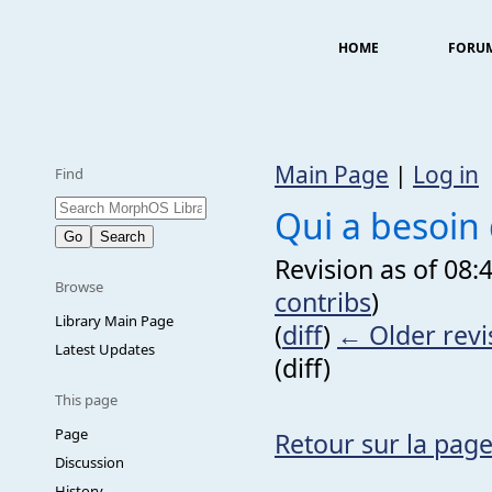
HOME
FORU
Main Page
|
Log in
Find
Qui a besoin
Revision as of 08
Browse
contribs
)
Library Main Page
(
diff
)
← Older revi
Latest Updates
(diff)
This page
Page
Retour sur la page
Discussion
History