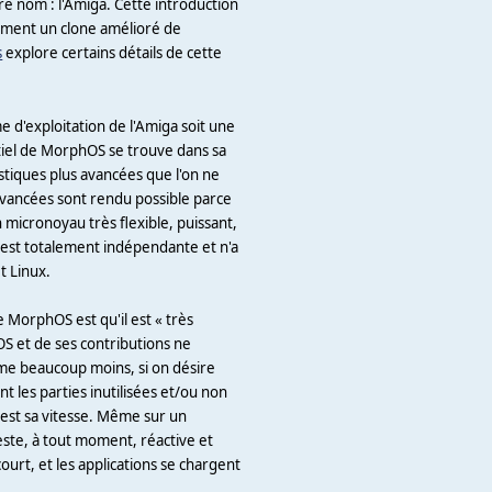
e nom : l'Amiga. Cette introduction
ment un clone amélioré de
s
explore certains détails de cette
e d'exploitation de l'Amiga soit une
tiel de MorphOS se trouve dans sa
stiques plus avancées que l'on ne
avancées sont rendu possible parce
micronoyau très flexible, puissant,
 est totalement indépendante et n'a
t Linux.
e MorphOS est qu'il est « très
'OS et de ses contributions ne
me beaucoup moins, si on désire
t les parties inutilisées et/ou non
 est sa vitesse. Même sur un
este, à tout moment, réactive et
urt, et les applications se chargent