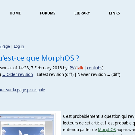
HOME
FORUMS
LIBRARY
LINKS
n Page
|
Log in
'est-ce que MorphOS ?
sion as of 14:23, 7 February 2018 by
JPV
(
talk
|
contribs
)
)
← Older revision
| Latest revision (diff) | Newer revision → (diff)
ur sur la page principale
C'est probablement la question qui rev
lecteurs de cet article. Il est probable
entendu parler de
MorphOS
auparavant