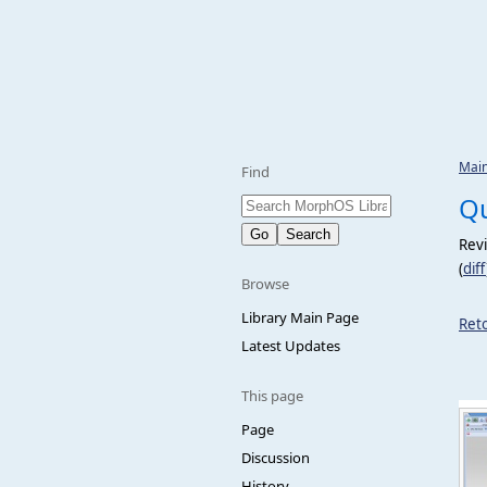
Mai
Find
Qu
Revi
(
diff
Browse
Library Main Page
Reto
Latest Updates
This page
Page
Discussion
History