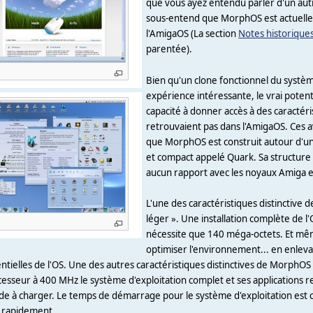
que vous ayez entendu parler d'un autr
sous-entend que MorphOS est actuelle
l'AmigaOS (La section
Notes historique
parentée).
Bien qu'un clone fonctionnel du systèm
expérience intéressante, le vrai poten
capacité à donner accès à des caractéri
retrouvaient pas dans l'AmigaOS. Ces 
que MorphOS est construit autour d'un 
et compact appelé Quark. Sa structure
aucun rapport avec les noyaux Amiga e
L'une des caractéristiques distinctive d
léger ». Une installation complète de l
nécessite que 140 méga-octets. Et mê
optimiser l'environnement... en enlevan
ntielles de l'OS. Une des autres caractéristiques distinctives de MorphOS
esseur à 400 MHz le système d'exploitation complet et ses applications r
de à charger. Le temps de démarrage pour le système d'exploitation est co
s rapidement.