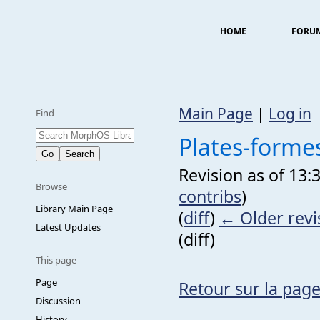
HOME
FORU
Main Page
|
Log in
Find
Plates-formes
Revision as of 13
Browse
contribs
)
Library Main Page
(
diff
)
← Older revi
Latest Updates
(diff)
This page
Page
Retour sur la page
Discussion
History