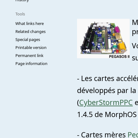
Tools
M
What links here
p
Related changes
Special pages
V
Printable version
Permanent link
s
Page information
- Les cartes accél
développés par la
(
CyberStormPPC
e
1.4.5 de MorphOS
- Cartes mères
Peg