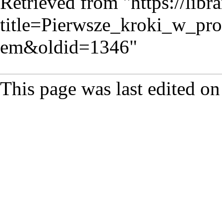
Retrieved from "
https://lib
title=Pierwsze_kroki_w_
em&oldid=1346
"
This page was last edited on