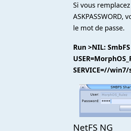
Si vous remplacez
ASKPASSWORD, vou
le mot de passe.
Run >NIL: Smb
USER=MorphOS_R
SERVICE=//win7/
NetFS NG