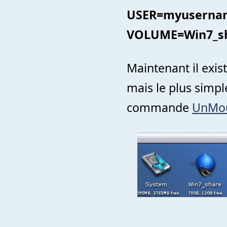
USER=myuserna
VOLUME=Win7_sha
Maintenant il exis
mais le plus simple
commande
UnMo