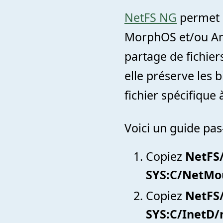
NetFS NG
permet d
MorphOS et/ou Ami
partage de fichie
elle préserve les b
fichier spécifique 
Voici un guide pas
Copiez
NetFS
SYS:C/NetMo
Copiez
NetFS/
SYS:C/InetD/