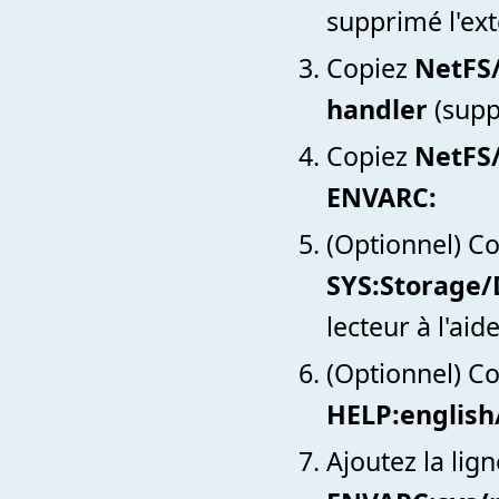
supprimé l'ex
Copiez
NetFS
handler
(supp
Copiez
NetFS/
ENVARC:
(Optionnel) C
SYS:Storage/
lecteur à l'aid
(Optionnel) C
HELP:english
Ajoutez la lig