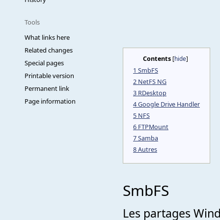
Tools
What links here
Related changes
Contents
[
hide
]
Special pages
1
SmbFS
Printable version
2
NetFS NG
Permanent link
3
RDesktop
Page information
4
Google Drive Handler
5
NFS
6
FTPMount
7
Samba
8
Autres
SmbFS
Les partages Wind