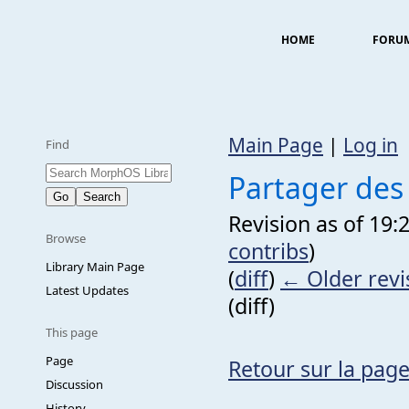
HOME
FORU
Main Page
|
Log in
Find
Partager des
Revision as of 19:
Browse
contribs
)
Library Main Page
(
diff
)
← Older revi
Latest Updates
(diff)
This page
Page
Retour sur la page
Discussion
History