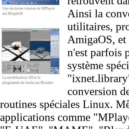
retrouvent d
Une ancienne version de MPlayer
Ainsi la con
sur MorphOS
utilitaires, 
AmigaOS, et 
n'est parfois 
système spéci
"ixnet.library
La modélisation 3D et le
programme de rendu sur Blender
conversion d
routines spéciales Linux. M
applications comme "MPla